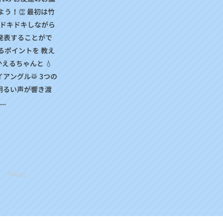
う！👏 最初は竹
＞ ドキドキしながら
 発表することがで
るポイントを 教え
かえるちゃんと 💧
アングル🥁 3つの
明るい声が響き渡
..
Next