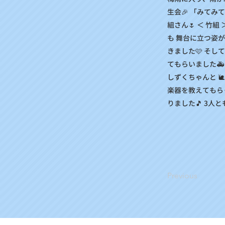
生会🎉 「みてみ
組さん🌷 ＜ 竹組
も 舞台に立つ姿が
きました🩷 そし
てもらいました🚑
しずくちゃんと 
楽器を教えてもら
りました🎵 3人
Previous