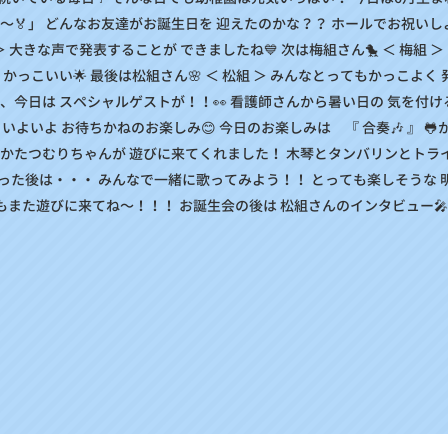
て～🏅」 どんなお友達がお誕生日を 迎えたのかな？？ ホールでお祝いしよ
 ＞ 大きな声で発表することが できましたね💙 次は梅組さん🐤 ＜ 梅組 
 かっこいい🌟 最後は松組さん🌸 ＜ 松組 ＞ みんなとってもかっこよく
て、今日は スペシャルゲストが！！👀 看護師さんから暑い日の 気を付け
 いよいよ お待ちかねのお楽しみ😊 今日のお楽しみは 『 合奏🎶 』 🐸
かたつむりちゃんが 遊びに来てくれました！ 木琴とタンバリンとトライ
った後は・・・ みんなで一緒に歌ってみよう！！ とっても楽しそうな 
ともまた遊びに来てね～！！！ お誕生会の後は 松組さんのインタビュー🎤.