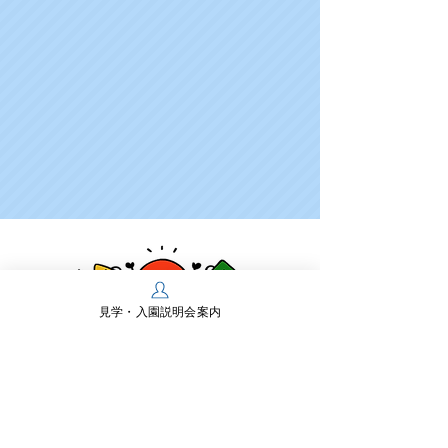
見学・入園説明会案内
学校法人多摩川学園
幼保連携型認定こども園 多摩川幼稚園
〒197-0825 東京都あきる野市雨間430
TEL：
042-558-0218
FAX：042-550-2467