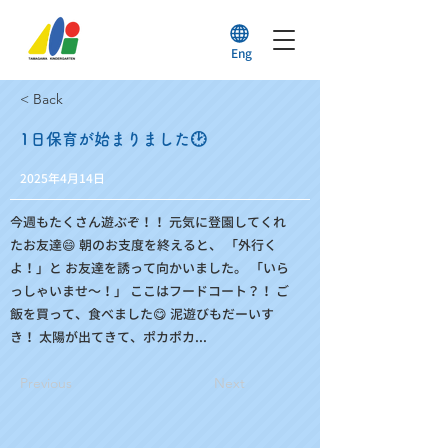
Eng
< Back
1日保育が始まりました🕑
2025年4月14日
今週もたくさん遊ぶぞ！！ 元気に登園してくれ
たお友達😄 朝のお支度を終えると、 「外行く
よ！」と お友達を誘って向かいました。 「いら
っしゃいませ～！」 ここはフードコート？！ ご
飯を買って、食べました😋 泥遊びもだーいす
き！ 太陽が出てきて、ポカポカ...
Previous
Next