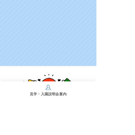
見学・入園説明会案内
学校法人多摩川学園
幼保連携型認定こども園 多摩川幼稚園
〒197-0825 東京都あきる野市雨間430
TEL：
042-558-0218
FAX：042-550-2467