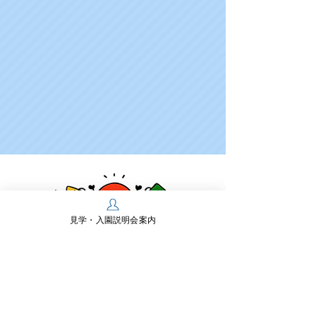
見学・入園説明会案内
学校法人多摩川学園
幼保連携型認定こども園 多摩川幼稚園
〒197-0825 東京都あきる野市雨間430
TEL：
042-558-0218
FAX：042-550-2467