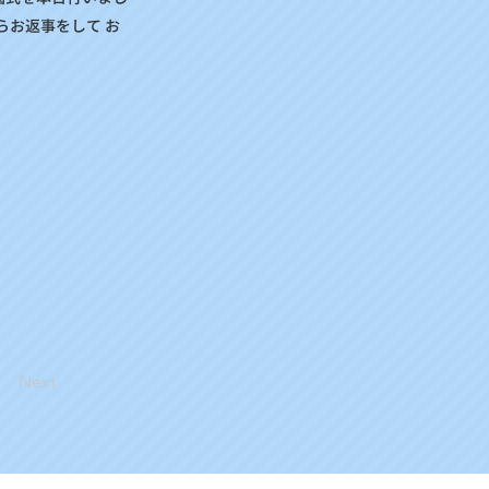
らお返事をして お
Next