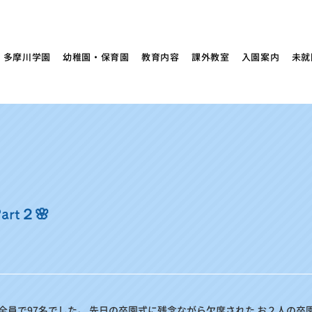
多摩川学園
幼稚園・保育園
教育内容
課外教室
入園案内
未就
rt２🌸
全員で97名でした。 先日の卒園式に残念ながら欠席された お２人の卒