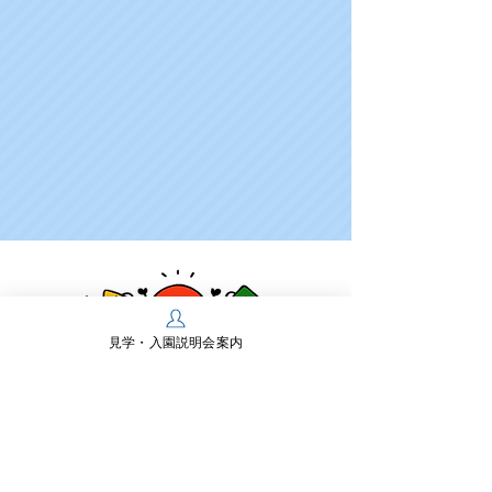
見学・入園説明会案内
学校法人多摩川学園
幼保連携型認定こども園 多摩川幼稚園
〒197-0825 東京都あきる野市雨間430
TEL：
042-558-0218
FAX：042-550-2467