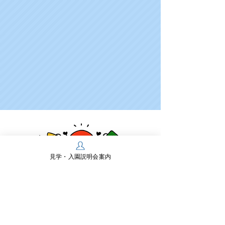
見学・入園説明会案内
学校法人多摩川学園
幼保連携型認定こども園 多摩川幼稚園
〒197-0825 東京都あきる野市雨間430
TEL：
042-558-0218
FAX：042-550-2467