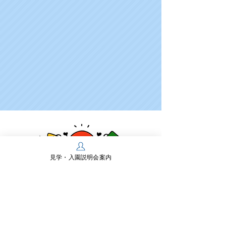
見学・入園説明会案内
学校法人多摩川学園
幼保連携型認定こども園 多摩川幼稚園
〒197-0825 東京都あきる野市雨間430
TEL：
042-558-0218
FAX：042-550-2467