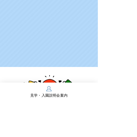
見学・入園説明会案内
学校法人多摩川学園
幼保連携型認定こども園 多摩川幼稚園
〒197-0825 東京都あきる野市雨間430
TEL：
042-558-0218
FAX：042-550-2467