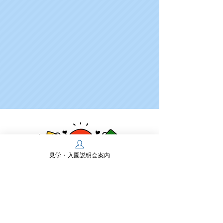
見学・入園説明会案内
学校法人多摩川学園
幼保連携型認定こども園 多摩川幼稚園
〒197-0825 東京都あきる野市雨間430
TEL：
042-558-0218
FAX：042-550-2467