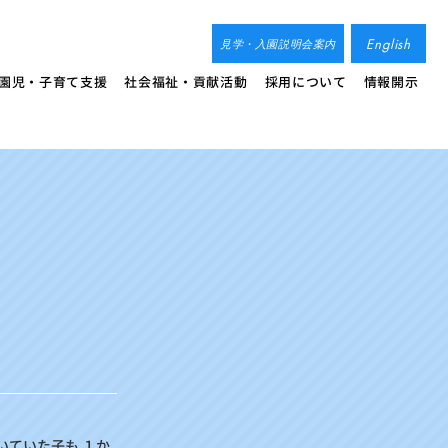
English
見学・入園説明会案内
園児・子育て支援
社会福祉・貢献活動
採用について
情報開示
いていた子も １か