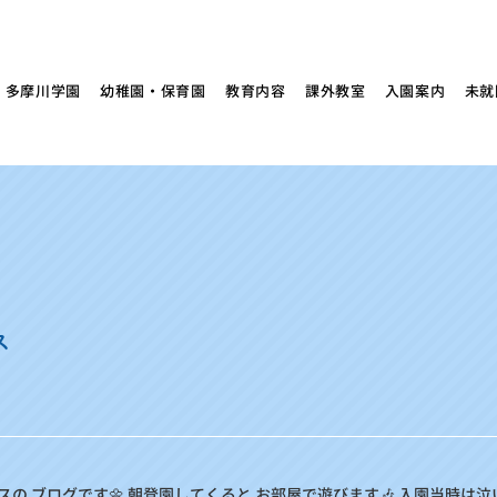
多摩川学園
幼稚園・保育園
教育内容
課外教室
入園案内
未就
ス
の ブログです🌼 朝登園してくると お部屋で遊びます🎶 入園当時は泣