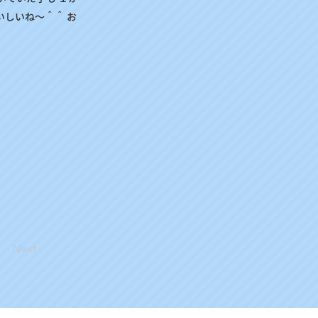
いしいね～＾＾ お
Next