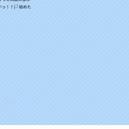
っ！！🏳 始めた
Next