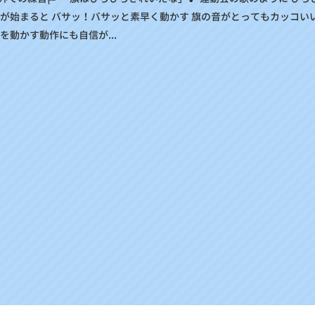
技が始まると バサッ！バサッと素早く動かす 旗の音がとってもカッコいい
を動かす動作にも自信が...