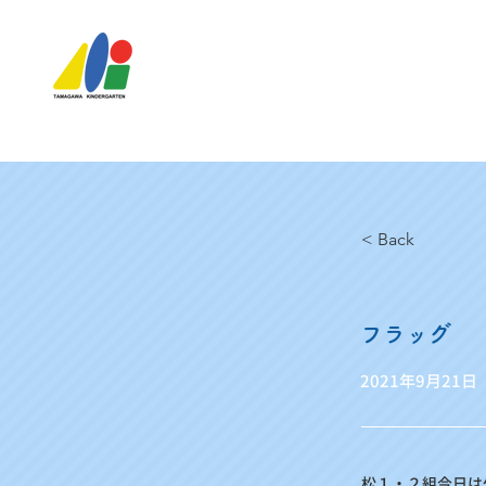
< Back
フラッグ
2021年9月21日
松１・２組今日は