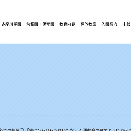
多摩川学園
幼稚園・保育園
教育内容
課外教室
入園案内
未就
外での練習🏳 「旗はひらひらきれいだな」🎵 運動会の歌のように ひ