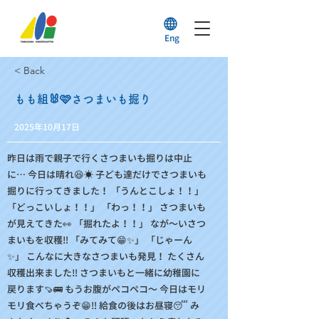
Eng
< Back
もも組🐰🩷さつまいも掘り
2025年10月17日
昨日は雨で親子で行くさつまいも掘りは中止
に… 今日は晴れ😆☀️ 子ども達だけでさつまいも
掘りに行ってきました！ 「うんとこしょ！！」
「どっこいしょ！！」 「わっ！！」 さつまいも
が見えてきた👀 「掘れたよ！！」 なが～いさつ
まいもを収穫‼️ 「みてみて😁✨」 「じゃーん
✨」 こんなに大きなさつまいも発見！ たくさん
収穫出来ました‼️ さつまいもと一緒に幼稚園に
戻ります🍠🚌 もうお腹がペコペコ～ 今日はモリ
モリ食べちゃうぞ😁‼️ 給食の後はお昼寝😴 み