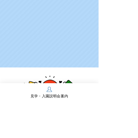
見学・入園説明会案内
学校法人多摩川学園
幼保連携型認定こども園 多摩川幼稚園
〒197-0825 東京都あきる野市雨間430
TEL：
042-558-0218
FAX：042-550-2467