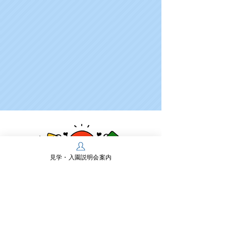
見学・入園説明会案内
学校法人多摩川学園
幼保連携型認定こども園 多摩川幼稚園
〒197-0825 東京都あきる野市雨間430
TEL：
042-558-0218
FAX：042-550-2467