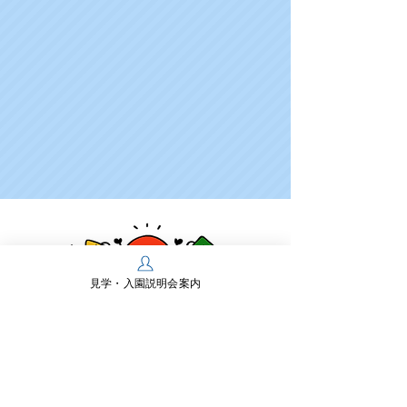
見学・入園説明会案内
学校法人多摩川学園
幼保連携型認定こども園 多摩川幼稚園
〒197-0825 東京都あきる野市雨間430
TEL：
042-558-0218
FAX：042-550-2467