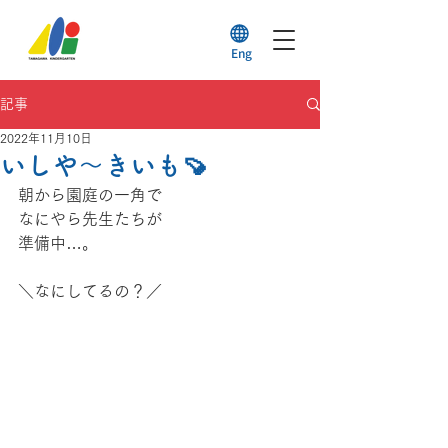
Eng
記事
2022年11月10日
いしや～きいも🍠
朝から園庭の一角で
なにやら先生たちが
準備中…。
＼なにしてるの？／