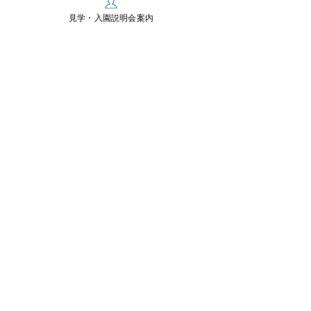
〒197-0825 東京都あきる野市雨間430
TEL：
042-558-0218
見学・入園説明会案内
FAX：042-550-2467
お問い合わせ
Links
​多摩川教育センター
スナップスナップ