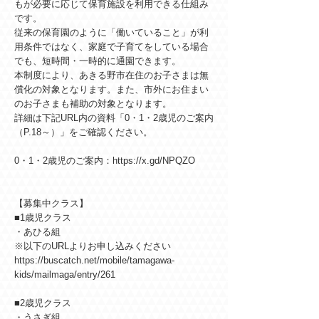
もが必要に応じて保育施設を利用できる仕組み
です。
従来の保育園のように「働いていること」が利
用条件ではなく、家庭で子育てをしている場合
でも、短時間・一時的に通園できます。
本制度により、あきる野市在住のお子さまは無
償化の対象となります。また、市外にお住まい
のお子さまも補助の対象となります。
詳細は下記URL内の資料「0・1・2歳児のご案内
（P.18～）」をご確認ください。
0・1・2歳児のご案内：
https://x.gd/NPQZO
【募集中クラス】
■1歳児クラス
・あひる組
※以下のURLよりお申し込みください
https://buscatch.net/mobile/tamagawa-
kids/mailmaga/entry/261
■2歳児クラス
・うさぎ組