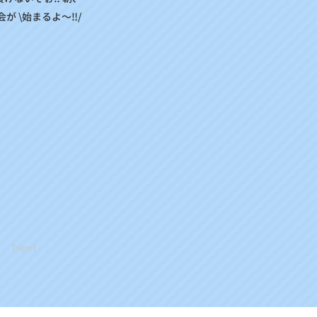
が \始まるよ～‼/
Next