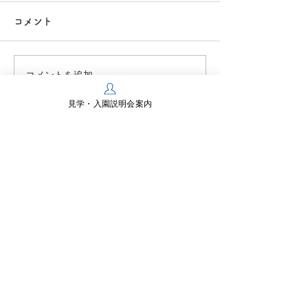
コメント
お泊まり保育 NO.3🏖
お泊まり保育 NO
コメントを追加…
見学・入園説明会案内
学校法人多摩川学園
幼保連携型認定こども園 多摩川幼稚園
〒197-0825 東京都あきる野市雨間430
TEL：
042-558-0218
FAX：042-550-2467
お問い合わせ