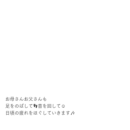
お母さんお父さんも
足をのばして👣首を回して☺
日頃の疲れをほぐしていきます🎶