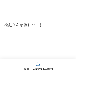
松組さん頑張れ～！！
見学・入園説明会案内
まだ少し先の運動会ですが
楽しみになってきました＾＾