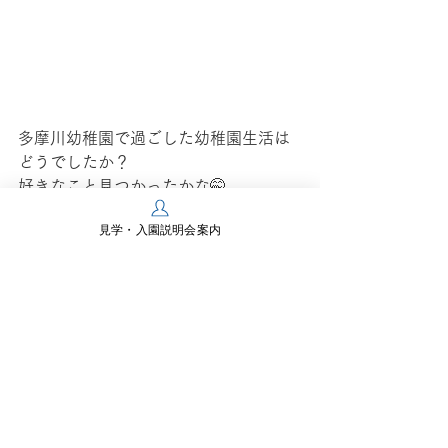
多摩川幼稚園で過ごした幼稚園生活は
どうでしたか？
好きなこと見つかったかな🤭
おもしろいことたくさんできたかな💭
見学・入園説明会案内
小学校も“おもしろいこと”がいっぱ
い！！
これからの新しい出会いにワクワク😁
✨
幼稚園のこと忘れないでねっ😉