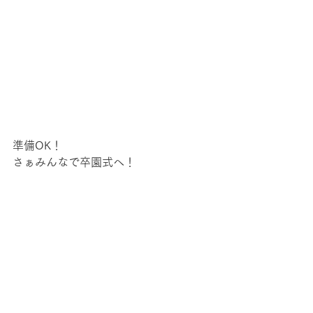
準備OK！
さぁみんなで卒園式へ！