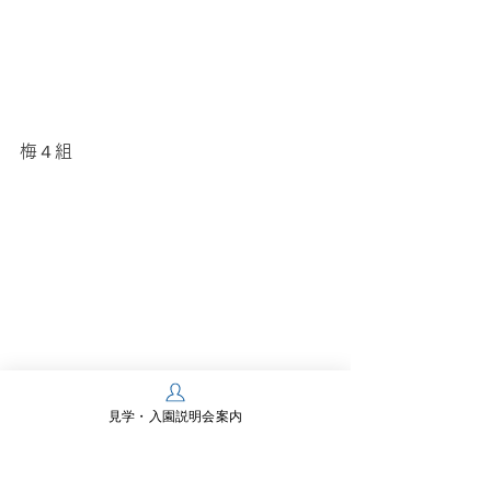
梅４組
今週末は
見学・入園説明会案内
松組さんの親子ハイキング！
お天気…お願いします！！！