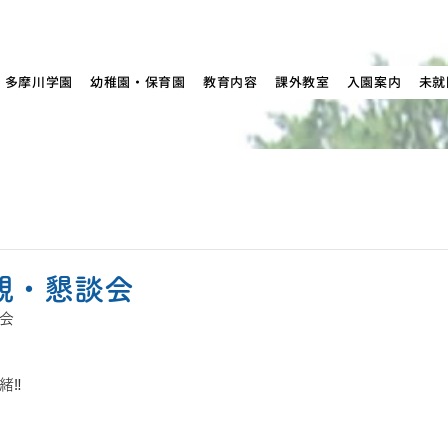
多摩川学園
幼稚園・保育園
教育内容
課外教室
入園案内
未就
参観・懇談会
会
‼️