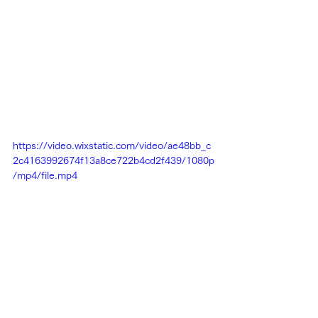
https://video.wixstatic.com/video/ae48bb_c
2c4163992674f13a8ce722b4cd2f439/1080p
/mp4/file.mp4