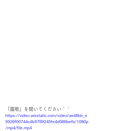
「園歌」を聞いてください＾＾
https://video.wixstatic.com/video/ae48bb_e
9926f00744c4b9789245fe4d086befb/1080p
/mp4/file.mp4