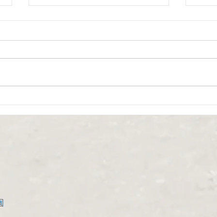
お泊まり保育 NO.3🏖
お泊
園