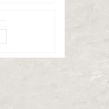
まり保育 NO.2🏖