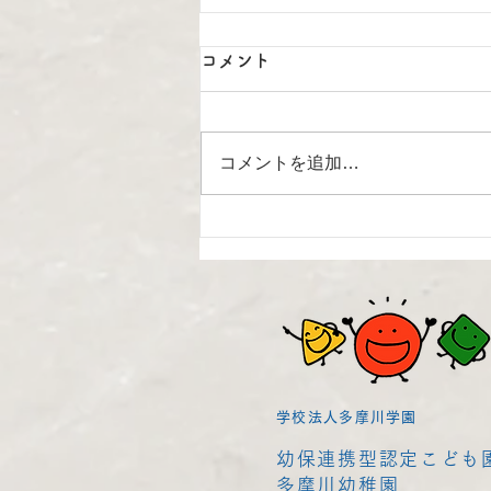
コメント
コメントを追加…
お泊まり保育 NO.4🏖
学校法人多摩川学園
幼保連携型認定こども
多摩川幼稚園