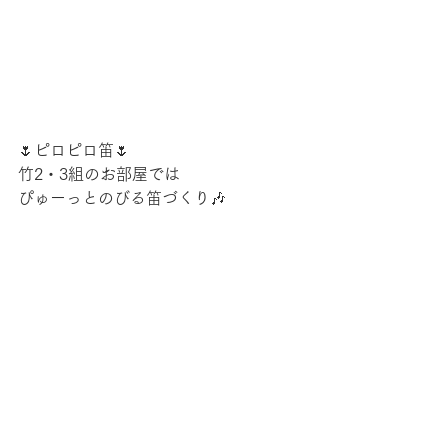
🌷ピロピロ笛🌷
竹2・3組のお部屋では
ぴゅーっとのびる笛づくり🎶