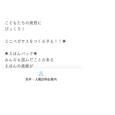
こどもたちの発想に
びっくり！
ミニペガサスをつくる子も！！🌟
🌟えほんバック🌟
みんなも読んだことのある
えほんの表紙が
なんとバックに大変身✨
見学・入園説明会案内
穴をあけて・・・
リボンを通したら・・